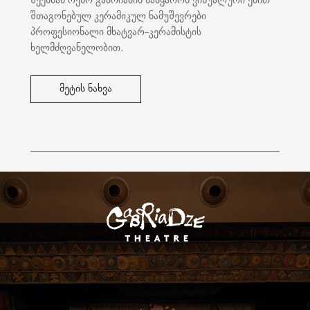
შექმნან რეზო გაბრიაძის სამყაროს ვიზუალური ენით
შთაგონებულ კერამიკულ ნამუშევრები
პროფესიონალი მხატვარ-კერამისტის
ხელმძღვანელობით.
მეტის ნახვა